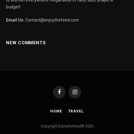
to women everywhere. Regardless of race, size, shape or
budget!
Email Us:
Contact@enjoythefeed.com
NEW COMMENTS
Facebook
Instagram
HOME
TRAVEL
Copyright Enjoythefeed© 2026