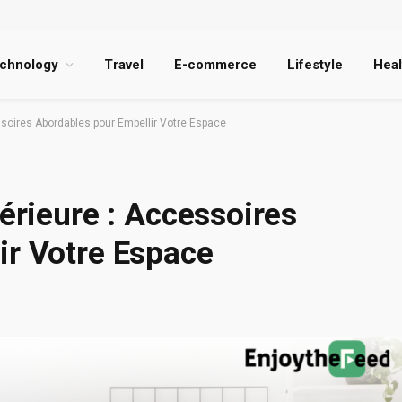
chnology
Travel
E-commerce
Lifestyle
Heal
ssoires Abordables pour Embellir Votre Espace
térieure : Accessoires
ir Votre Espace