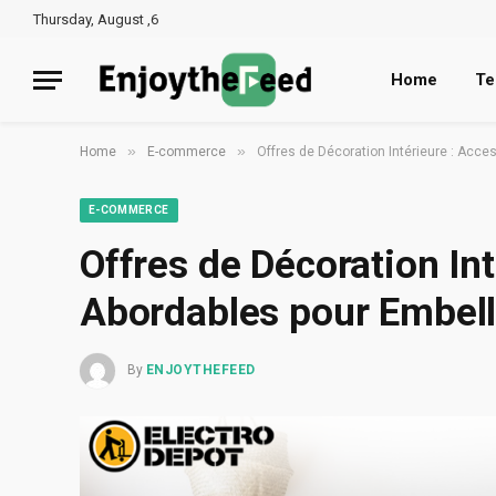
Thursday, August ,6
Home
Te
»
»
Home
E-commerce
Offres de Décoration Intérieure : Acce
E-COMMERCE
Offres de Décoration In
Abordables pour Embell
By
ENJOYTHEFEED