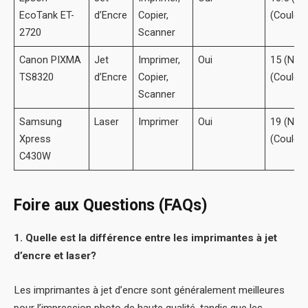
EcoTank ET-
d’Encre
Copier,
(Couleur
2720
Scanner
Canon PIXMA
Jet
Imprimer,
Oui
15 (Noir
TS8320
d’Encre
Copier,
(Couleur
Scanner
Samsung
Laser
Imprimer
Oui
19 (Noir)
Xpress
(Couleur
C430W
Foire aux Questions (FAQs)
1. Quelle est la différence entre les imprimantes à jet
d’encre et laser?
Les imprimantes à jet d’encre sont généralement meilleures
pour l’impression photo de haute qualité, tandis que les