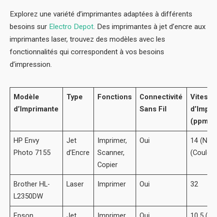
Explorez une variété d’imprimantes adaptées à différents
besoins sur
Electro Depot
. Des imprimantes à jet d’encre aux
imprimantes laser, trouvez des modèles avec les
fonctionnalités qui correspondent à vos besoins
d’impression.
Modèle
Type
Fonctions
Connectivité
Vitesse
d’Imprimante
Sans Fil
d’Impre
(ppm)
HP Envy
Jet
Imprimer,
Oui
14 (Noir)
Photo 7155
d’Encre
Scanner,
(Couleur
Copier
Brother HL-
Laser
Imprimer
Oui
32
L2350DW
Epson
Jet
Imprimer,
Oui
10.5 (Noi